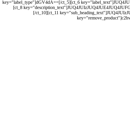
key="label_type"]dGV4dA==[/ct_5][ct_6 key="label_text"]
[ct_8 key="description_text"]JUQ4JUIzJUQ4JUE4JUQ4J
[/ct_10][ct_11 key="sub_heading_text"]JUQ
key="remove_product"]c2hv