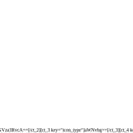
responsive"]ZGVza3RvcA==[/ct_2][ct_3 key="icon_type"]aWNvbg==[/ct_3