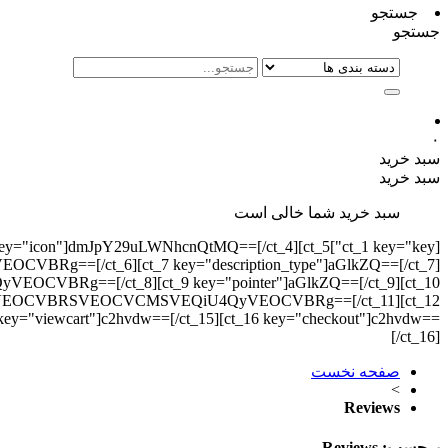
جستجو
جستجو
۰
سبد خرید
سبد خرید
سبد خرید شما خالی است
][ct_4 key="icon"]dmJpY29uLWNhcnQtMQ==[/ct_4][ct_5
Rg==[/ct_6][ct_7 key="description_type"]aGlkZQ==[/ct_7]
CVBRg==[/ct_8][ct_9 key="pointer"]aGlkZQ==[/ct_9][ct_10
UFGKyVEOCVBRSVEOCVCMSVEQiU4QyVEOCVBRg==[/ct_11][ct_12
 key="viewcart"]c2hvdw==[/ct_15][ct_16 key="checkout"]c2hvdw==
[/ct_16]
صفحه نخست
>
Reviews
برچسب:
Reviews