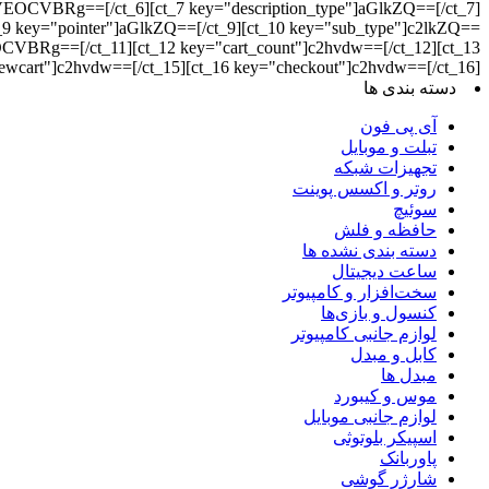
Rg==[/ct_6][ct_7 key="description_type"]aGlkZQ==[/ct_7]
"pointer"]aGlkZQ==[/ct_9][ct_10 key="sub_type"]c2lkZQ==
=[/ct_11][ct_12 key="cart_count"]c2hvdw==[/ct_12][ct_13
iewcart"]c2hvdw==[/ct_15][ct_16 key="checkout"]c2hvdw==[/ct_16]
دسته بندی ها
آی پی فون
تبلت و موبایل
تجهیزات شبکه
روتر و اکسس پوینت
سوئیچ
حافظه و فلش
دسته بندی نشده ها
ساعت دیجیتال
سخت‌افزار و کامپیوتر
کنسول و بازی‌ها
لوازم جانبی کامپیوتر
کابل و مبدل
مبدل ها
موس و کیبورد
لوازم جانبی موبایل
اسپیکر بلوتوثی
پاوربانک
شارژر گوشی