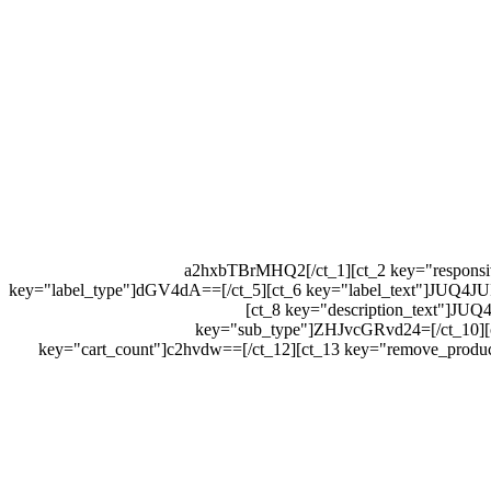
[ct_1 key="key"]a2hxbTBrMHQ2[/ct_1][ct_2 k
key="label_type"]dGV4dA==[/ct_5][ct_6 key="label_text"]
[ct_8 key="description_text
key="sub_type"]ZHJvcGRvd24=[/ct_
key="cart_count"]c2hvdw==[/ct_12][ct_13 key="remove_produc