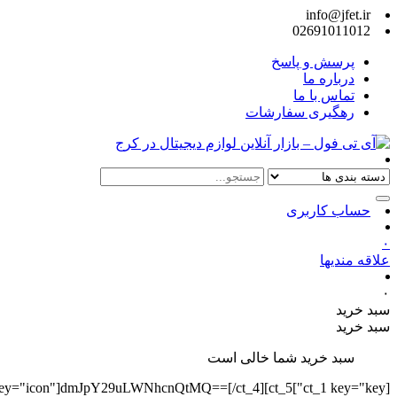
info@jfet.ir
02691011012
پرسش و پاسخ
درباره ما
تماس با ما
رهگیری سفارشات
حساب کاربری
۰
علاقه مندیها
۰
سبد خرید
سبد خرید
سبد خرید شما خالی است
][ct_4 key="icon"]dmJpY29uLWNhcnQtMQ==[/ct_4][ct_5