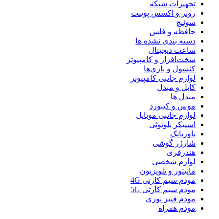
تجهیزات شبکه
روتر و اکسس پوینت
سوئیچ
حافظه و فلش
دسته بندی نشده ها
ساعت دیجیتال
سخت‌افزار و کامپیوتر
کنسول و بازی‌ها
لوازم جانبی کامپیوتر
کابل و مبدل
مبدل ها
موس و کیبورد
لوازم جانبی موبایل
اسپیکر بلوتوثی
پاوربانک
شارژر گوشی
هندزفری
لوازم شخصی
مانیتور و تلویزیون
مودم سیم کارتی 4G
مودم سیم کارتی 5G
مودم فیبر نوری
مودم همراه