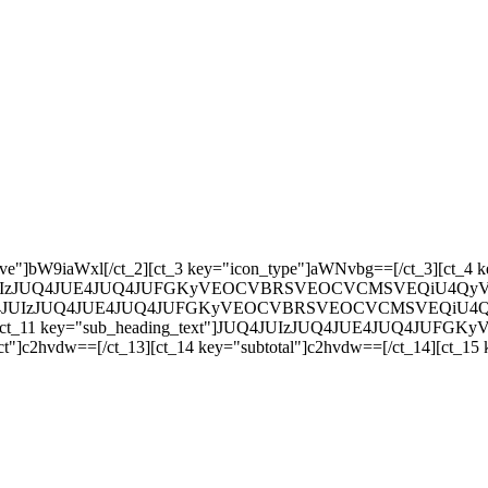
ey="responsive"]bW9iaWxl[/ct_2][ct_3 key="icon_type"]aWNvbg==[/ct_3
JUQ4JUIzJUQ4JUE4JUQ4JUFGKyVEOCVBRSVEOCVCMSVEQiU4QyVEOCVB
"]JUQ4JUIzJUQ4JUE4JUQ4JUFGKyVEOCVBRSVEOCVCMSVEQiU4QyVEO
10][ct_11 key="sub_heading_text"]JUQ4JUIzJUQ4JUE4JUQ4J
t"]c2hvdw==[/ct_13][ct_14 key="subtotal"]c2hvdw==[/ct_14][ct_15