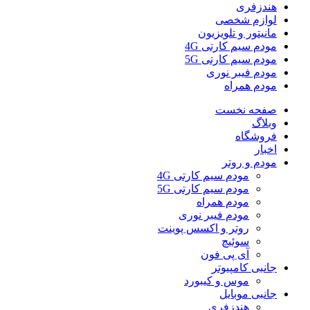
هندزفری
لوازم شخصی
مانیتور و تلویزیون
مودم سیم کارتی 4G
مودم سیم کارتی 5G
مودم فیبر نوری
مودم همراه
صفحه نخست
وبلاگ
فروشگاه
اخبار
مودم و روتر
مودم سیم کارتی 4G
مودم سیم کارتی 5G
مودم همراه
مودم فیبر نوری
روتر و اکسس پوینت
سوئیچ
آی پی فون
جانبی کامپیوتر
موس و کیبورد
جانبی موبایل
هندزفری