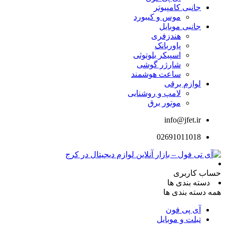
جانبی کامپیوتر
موس و کیبورد
جانبی موبایل
هندزفری
پاوربانک
اسپیکر بلوتوثی
شارژر گوشی
ساعت هوشمند
لوازم برقی
لامپ و روشنایی
موتور برق
info@jfet.ir
02691011018
حساب کاربری
دسته بندی ها
همه دسته بندی ها
آی پی فون
تبلت و موبایل