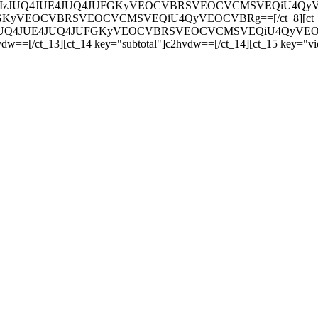
JUQ4JUIzJUQ4JUE4JUQ4JUFGKyVEOCVBRSVEOCVCMSVEQiU4QyVEOCVB
UFGKyVEOCVBRSVEOCVCMSVEQiU4QyVEOCVBRg==[/ct_8][ct_9 key=
4JUIzJUQ4JUE4JUQ4JUFGKyVEOCVBRSVEOCVCMSVEQiU4QyVEOCVBRg=
dw==[/ct_13][ct_14 key="subtotal"]c2hvdw==[/ct_14][ct_15 key="v