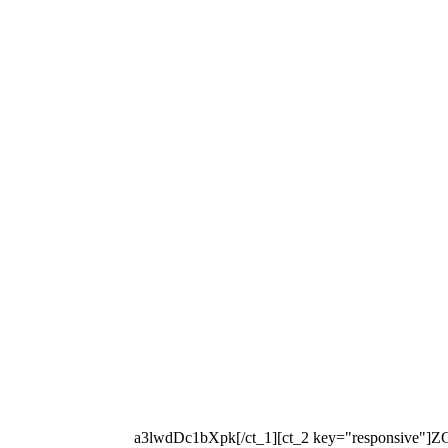
[ct_1 key="key"]a3lwdDc1bXpk[/ct_1][ct_2 key="