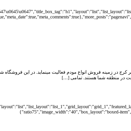
0647\u0645\u0647","title_box_tag":"h1","layout":"list","list_layout":"l
ue,"meta_date":true,"meta_comments":true},"more_posts":"pagenavi","p
هر کرج در زمینه فروش انواع مودم فعالیت مینماید. در این فروشگاه ش
رنت در منطقه شما هستند. تمامی […]
,"layout":"list","list_layout":"list_1","grid_layout":"grid_1","featur
ratio75","image_width":"40","box_layout":"boxed-item","p