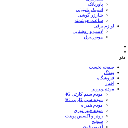
پاوربانک
اسپیکر بلوتوثی
شارژر گوشی
ساعت هوشمند
لوازم برقی
لامپ و روشنایی
موتور برق
منو
صفحه نخست
وبلاگ
فروشگاه
اخبار
مودم و روتر
مودم سیم کارتی 4G
مودم سیم کارتی 5G
مودم همراه
مودم فیبر نوری
روتر و اکسس پوینت
سوئیچ
آی پی فون