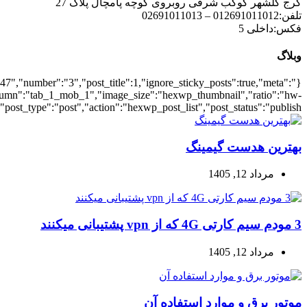
{"meta_date":true},"layout":"list","list_layout":"list_1","grid_lay