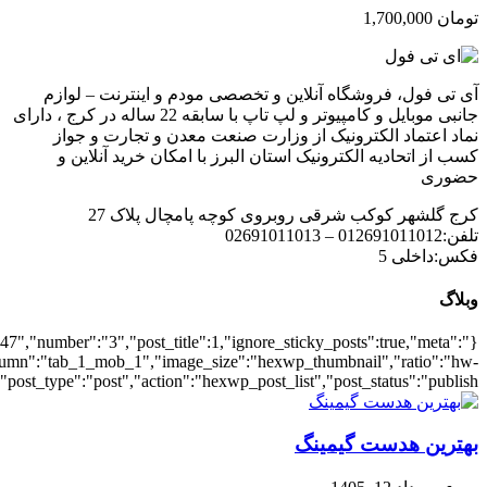
{"meta_date":true},"layout":"list","list_layout":"list_1","grid_lay