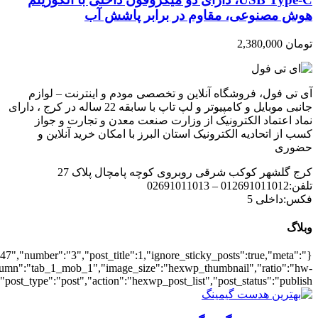
{"meta_date":true},"layout":"list","list_layout":"list_1","grid_lay