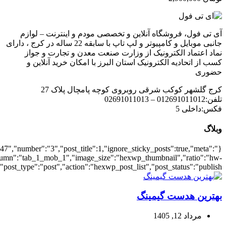
{"meta_date":true},"layout":"list","list_layout":"list_1","grid_lay