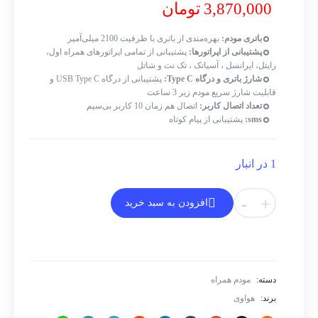
3,870,000
تومان
باتری مودم:
بهره‌مندی از باتری با ظرفیت 2100 میلی‌آمپر
پشتیبانی از اپراتورها:
پشتیبانی از تمامی اپراتورهای همراه اول،
رایتل، ایرانسل ، آسیاتک ، تک نت و شاتل
شارژ باتری و درگاه Type C:
پشتیبانی از درگاه USB Type C و
قابلیت شارژ سریع مودم زیر 3 ساعت
تعداد اتصال کاربر:
اتصال هم زمان 10 کاربر بی‌سیم
sms:
پشتیبانی از پیام کوتاه
1 در انبار
مودم
-
+
افزودن به سبد خرید
4G
LTE
قابل
حمل
نزتک
دسته:
مودم همراه
مدل
برند:
هواوی
NZT-