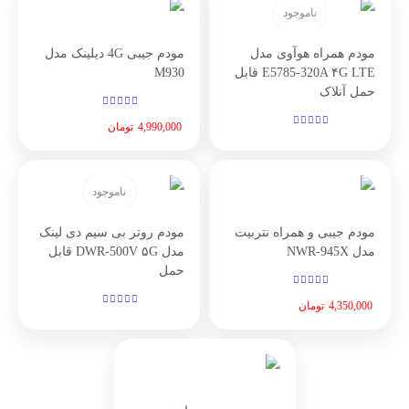
ناموجود
مودم همراه هوآوی مدل
مودم جیبی 4G دیلینک مدل
E5785-320A ۴G LTE قابل
M930
حمل آنلاک
4,990,000
تومان
ناموجود
مودم جیبی و همراه نتربیت
مودم روتر بی سیم دی لینک
مدل NWR‑945X
مدل DWR-500V ۵G قابل
حمل
4,350,000
تومان