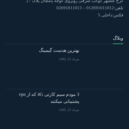
کرج گلشهر کوکب شرقی روبروی کوچه پامچال پلاک 27
تلفن:012691011012 – 02691011013
فکس:داخلی 5
وبلاگ
بهترین هدست گیمینگ
مرداد 12, 1405
3 مودم سیم کارتی 4G که از vpn
پشتیبانی میکنند
مرداد 12, 1405