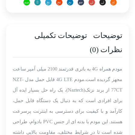
77CT
با
باتری
2100
توضیحات
توضیحات تکمیلی
میلی‌آمپر،
پشتیبانی
نظرات (0)
از
10
کاربر
مودم همراه 4G به باتری قدرتمند 2100 میلی آمپر ساعت
همزمان،
آنتن
مجهز گردیده است.مودم 4G LTE قابل حمل مدل NZT-
داخلی،
77CT از برند نزتک(Naztech)، یک راه حل بسیار ایده آل
پورت
USB
برای افرادی است که به دنبال یک دستگاه قابل حمل،
Type-
کارآمد و با کیفیت برای دسترسی به اینترنت پرسرعت
C
هستند. این مودم با بدنه ای از جنس PVC بادوام، طراحی
و
شیار
شده است تا در شرایط مختلف، مقاومت بالایی داشته