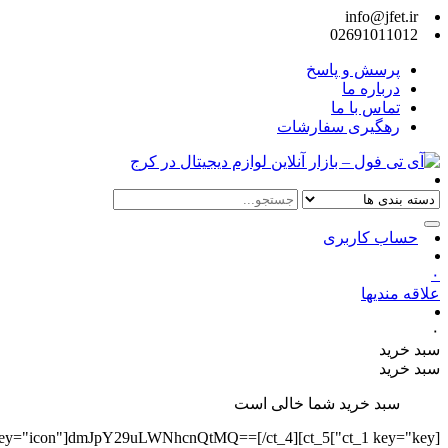
info@jfet.ir
02691011012
پرسش و پاسخ
درباره ما
تماس با ما
رهگیری سفارشات
حساب کاربری
۰
علاقه مندیها
۰
سبد خرید
سبد خرید
سبد خرید شما خالی است
][ct_4 key="icon"]dmJpY29uLWNhcnQtMQ==[/ct_4][ct_5