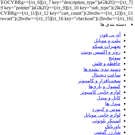
Rg==[/ct_6][ct_7 key="description_type"]aGlkZQ==[/ct_7]
"pointer"]aGlkZQ==[/ct_9][ct_10 key="sub_type"]c2lkZQ==
=[/ct_11][ct_12 key="cart_count"]c2hvdw==[/ct_12][ct_13
iewcart"]c2hvdw==[/ct_15][ct_16 key="checkout"]c2hvdw==[/ct_16]
دسته بندی ها
آی پی فون
تبلت و موبایل
تجهیزات شبکه
روتر و اکسس پوینت
سوئیچ
حافظه و فلش
دسته بندی نشده ها
ساعت دیجیتال
سخت‌افزار و کامپیوتر
کنسول و بازی‌ها
لوازم جانبی کامپیوتر
کابل و مبدل
مبدل ها
موس و کیبورد
لوازم جانبی موبایل
اسپیکر بلوتوثی
پاوربانک
شارژر گوشی