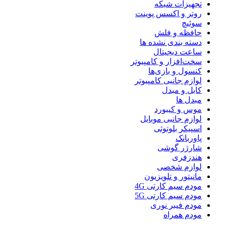
تجهیزات شبکه
روتر و اکسس پوینت
سوئیچ
حافظه و فلش
دسته بندی نشده ها
ساعت دیجیتال
سخت‌افزار و کامپیوتر
کنسول و بازی‌ها
لوازم جانبی کامپیوتر
کابل و مبدل
مبدل ها
موس و کیبورد
لوازم جانبی موبایل
اسپیکر بلوتوثی
پاوربانک
شارژر گوشی
هندزفری
لوازم شخصی
مانیتور و تلویزیون
مودم سیم کارتی 4G
مودم سیم کارتی 5G
مودم فیبر نوری
مودم همراه