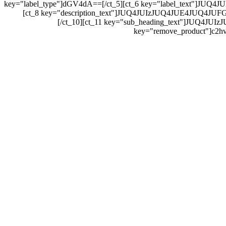
key="label_type"]dGV4dA==[/ct_5][ct_6 key="label_text"]
[ct_8 key="description_text"]JUQ4JUIzJUQ4JUE4JUQ4J
[/ct_10][ct_11 key="sub_heading_text"]JUQ
key="remove_product"]c2hv