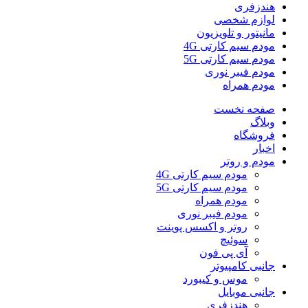
هندزفری
لوازم شخصی
مانیتور و تلویزیون
مودم سیم کارتی 4G
مودم سیم کارتی 5G
مودم فیبر نوری
مودم همراه
صفحه نخست
وبلاگ
فروشگاه
اخبار
مودم و روتر
مودم سیم کارتی 4G
مودم سیم کارتی 5G
مودم همراه
مودم فیبر نوری
روتر و اکسس پوینت
سوئیچ
آی پی فون
جانبی کامپیوتر
موس و کیبورد
جانبی موبایل
هندزفری