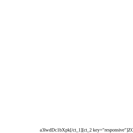
[ct_1 key="key"]a3lwdDc1bXpk[/ct_1][ct_2 key="