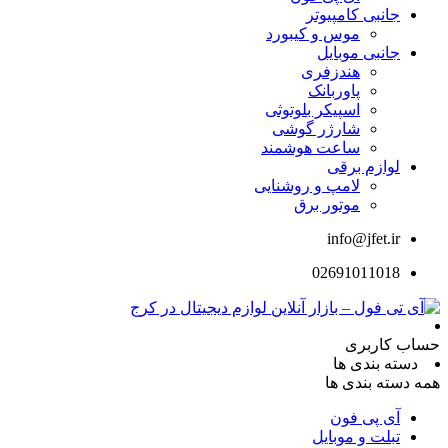
جانبی کامپیوتر
موس و کیبورد
جانبی موبایل
هندزفری
پاوربانک
اسپیکر بلوتوثی
شارژر گوشی
ساعت هوشمند
لوازم برقی
لامپ و روشنایی
موتور برق
info@jfet.ir
02691011018
حساب کاربری
دسته بندی ها
همه دسته بندی ها
آی پی فون
تبلت و موبایل