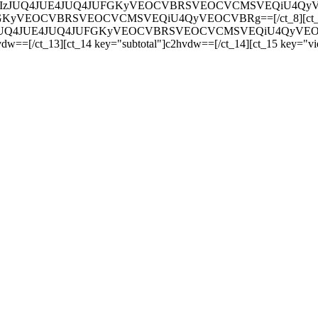
JUQ4JUIzJUQ4JUE4JUQ4JUFGKyVEOCVBRSVEOCVCMSVEQiU4QyVEOCVB
UFGKyVEOCVBRSVEOCVCMSVEQiU4QyVEOCVBRg==[/ct_8][ct_9 key=
4JUIzJUQ4JUE4JUQ4JUFGKyVEOCVBRSVEOCVCMSVEQiU4QyVEOCVBRg=
dw==[/ct_13][ct_14 key="subtotal"]c2hvdw==[/ct_14][ct_15 key="v