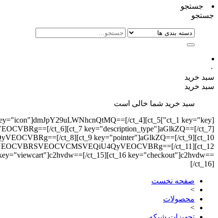
جستجو
جستجو
۰
سبد خرید
سبد خرید
سبد خرید شما خالی است
][ct_4 key="icon"]dmJpY29uLWNhcnQtMQ==[/ct_4][ct_5
Rg==[/ct_6][ct_7 key="description_type"]aGlkZQ==[/ct_7]
CVBRg==[/ct_8][ct_9 key="pointer"]aGlkZQ==[/ct_9][ct_10
UFGKyVEOCVBRSVEOCVCMSVEQiU4QyVEOCVBRg==[/ct_11][ct_12
 key="viewcart"]c2hvdw==[/ct_15][ct_16 key="checkout"]c2hvdw==
[/ct_16]
صفحه نخست
>
محصولات
>
تجهیزات شبکه