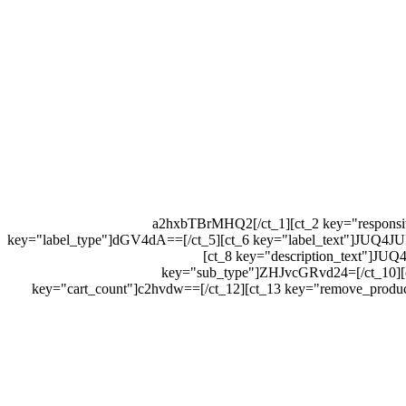
[ct_1 key="key"]a2hxbTBrMHQ2[/ct_1][ct_2 k
key="label_type"]dGV4dA==[/ct_5][ct_6 key="label_text"]
[ct_8 key="description_text
key="sub_type"]ZHJvcGRvd24=[/ct_
key="cart_count"]c2hvdw==[/ct_12][ct_13 key="remove_produc