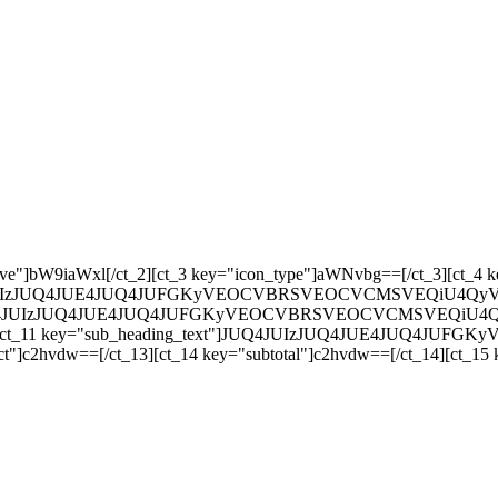
ey="responsive"]bW9iaWxl[/ct_2][ct_3 key="icon_type"]aWNvbg==[/ct_3
JUQ4JUIzJUQ4JUE4JUQ4JUFGKyVEOCVBRSVEOCVCMSVEQiU4QyVEOCVB
"]JUQ4JUIzJUQ4JUE4JUQ4JUFGKyVEOCVBRSVEOCVCMSVEQiU4QyVEO
10][ct_11 key="sub_heading_text"]JUQ4JUIzJUQ4JUE4JUQ4J
t"]c2hvdw==[/ct_13][ct_14 key="subtotal"]c2hvdw==[/ct_14][ct_15