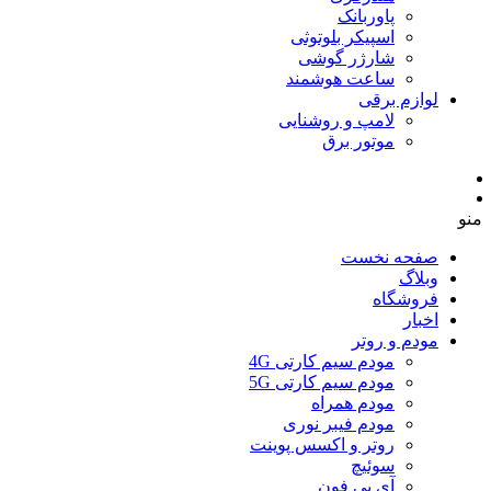
پاوربانک
اسپیکر بلوتوثی
شارژر گوشی
ساعت هوشمند
لوازم برقی
لامپ و روشنایی
موتور برق
منو
صفحه نخست
وبلاگ
فروشگاه
اخبار
مودم و روتر
مودم سیم کارتی 4G
مودم سیم کارتی 5G
مودم همراه
مودم فیبر نوری
روتر و اکسس پوینت
سوئیچ
آی پی فون