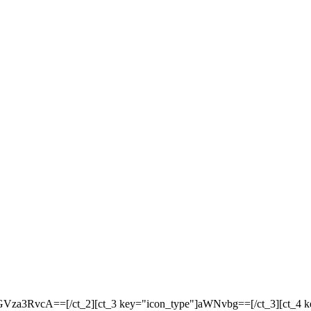
responsive"]ZGVza3RvcA==[/ct_2][ct_3 key="icon_type"]aWNvbg==[/ct_3