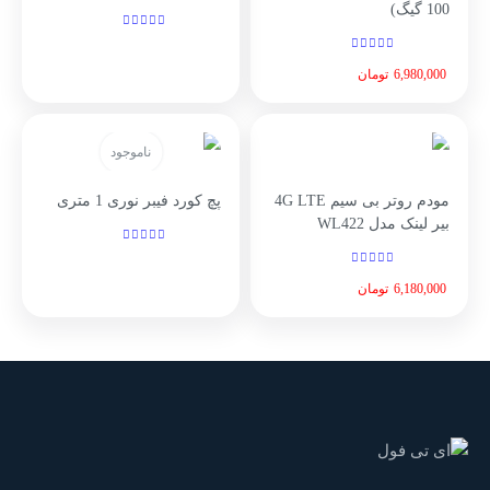
100 گیگ)
6,980,000
تومان
ناموجود
مودم روتر بی سیم 4G LTE
پچ کورد فیبر نوری 1 متری
بیر لینک مدل WL422
6,180,000
تومان