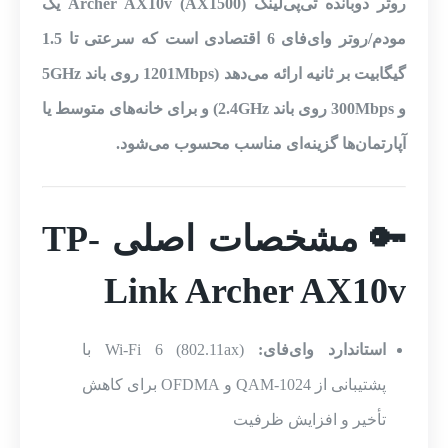
روتر دوبانده تی‌پی‌لینک Archer AX10v (AX1500) یک
مودم/روتر وای‌فای 6 اقتصادی است که سرعتی تا 1.5
گیگابیت بر ثانیه ارائه می‌دهد (1201Mbps روی باند 5GHz
و 300Mbps روی باند 2.4GHz) و برای خانه‌های متوسط یا
آپارتمان‌ها گزینه‌ای مناسب محسوب می‌شود.
🔑 مشخصات اصلی TP-
Link Archer AX10v
استاندارد وای‌فای:
Wi-Fi 6 (802.11ax) با
پشتیبانی از 1024-QAM و OFDMA برای کاهش
تأخیر و افزایش ظرفیت