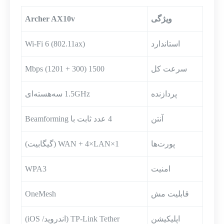
ویژگی
Archer AX10v
استاندارد
Wi-Fi 6 (802.11ax)
سرعت کل
1500 Mbps (1201 + 300)
پردازنده
1.5GHz سه‌هسته‌ای
آنتن
4 عدد ثابت با Beamforming
پورت‌ها
1×WAN + 4×LAN (گیگابیت)
امنیت
WPA3
قابلیت مش
OneMesh
اپلیکیشن
TP-Link Tether (اندروید/ iOS)