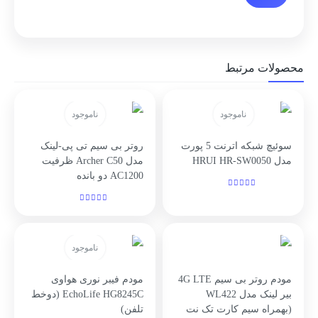
محصولات مرتبط
ناموجود
ناموجود
سوئیچ شبکه اترنت 5 پورت
روتر بی سیم تی پی-لینک
مدل HRUI HR-SW0050
مدل Archer C50 ظرفیت
AC1200 دو بانده
ناموجود
مودم روتر بی سیم 4G LTE
مودم فیبر نوری هواوی
بیر لینک مدل WL422
EchoLife HG8245C (دوخط
(بهمراه سیم کارت تک نت
تلفن)