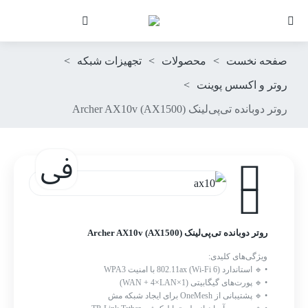
صفحه نخست
>
محصولات
>
تجهیزات شبکه
>
روتر و اکسس پوینت
>
روتر دوبانده تی‌پی‌لینک Archer AX10v (AX1500)
روتر دوبانده تی‌پی‌لینک Archer AX10v (AX1500)
ویژگی‌های کلیدی:
• 🔹 استاندارد 802.11ax (Wi-Fi 6) با امنیت WPA3
• 🔹 پورت‌های گیگابیتی (1×WAN + 4×LAN)
• 🔹 پشتیبانی از OneMesh برای ایجاد شبکه مش