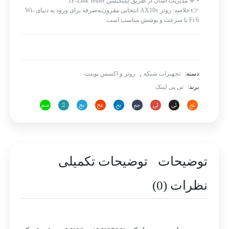
• 🔹 مدیریت آسان از طریق اپلیکیشن TP-Link Tether
👉 خلاصه: روتر AX10v انتخابی مقرون‌به‌صرفه برای ورود به دنیای Wi-
Fi 6 با سرعت و پوشش مناسب است.
دسته:
تجهیزات شبکه
,
روتر و اکسس پوینت
برند:
تی پی لینک
توضیحات
توضیحات تکمیلی
نظرات (0)