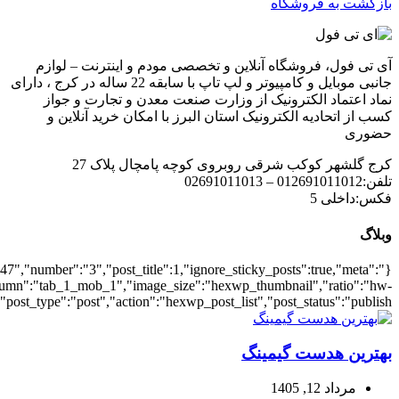
{"meta_date":true},"layout":"list","list_layout":"list_1","grid_lay