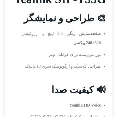
🎨 طراحی و نمایشگر
صفحه‌نمایش رنگی 2.4 اینچ
با رزولوشن
320×240 پیکسل
نور پس‌زمینه برای خوانایی بهتر
طراحی کلاسیک و ارگونومیک سری T3 یالینک
🔊 کیفیت صدا
Yealink HD Voice
پشتیبانی از کدک‌های
G.729
,
G.711
,
G.722