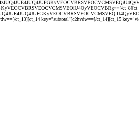
JUQ4JUIzJUQ4JUE4JUQ4JUFGKyVEOCVBRSVEOCVCMSVEQiU4QyVEOCVB
UFGKyVEOCVBRSVEOCVCMSVEQiU4QyVEOCVBRg==[/ct_8][ct_9 key=
4JUIzJUQ4JUE4JUQ4JUFGKyVEOCVBRSVEOCVCMSVEQiU4QyVEOCVBRg=
dw==[/ct_13][ct_14 key="subtotal"]c2hvdw==[/ct_14][ct_15 key="v