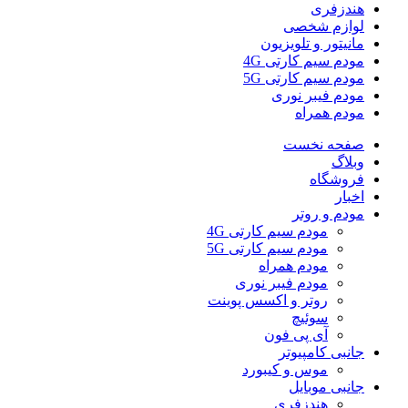
هندزفری
لوازم شخصی
مانیتور و تلویزیون
مودم سیم کارتی 4G
مودم سیم کارتی 5G
مودم فیبر نوری
مودم همراه
صفحه نخست
وبلاگ
فروشگاه
اخبار
مودم و روتر
مودم سیم کارتی 4G
مودم سیم کارتی 5G
مودم همراه
مودم فیبر نوری
روتر و اکسس پوینت
سوئیچ
آی پی فون
جانبی کامپیوتر
موس و کیبورد
جانبی موبایل
هندزفری