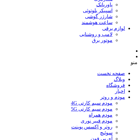
پاوربانک
اسپیکر بلوتوثی
شارژر گوشی
ساعت هوشمند
لوازم برقی
لامپ و روشنایی
موتور برق
منو
صفحه نخست
وبلاگ
فروشگاه
اخبار
مودم و روتر
مودم سیم کارتی 4G
مودم سیم کارتی 5G
مودم همراه
مودم فیبر نوری
روتر و اکسس پوینت
سوئیچ
آی پی فون