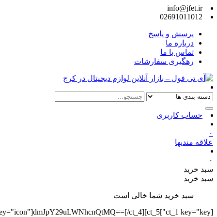
info@jfet.ir
02691011012
پرسش و پاسخ
درباره ما
تماس با ما
رهگیری سفارشات
حساب کاربری
۰
علاقه مندیها
۰
سبد خرید
سبد خرید
سبد خرید شما خالی است
][ct_4 key="icon"]dmJpY29uLWNhcnQtMQ==[/ct_4][ct_5