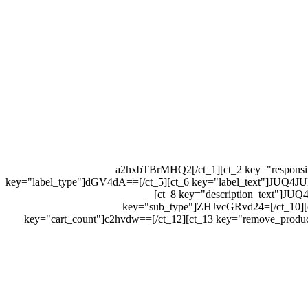
[ct_1 key="key"]a2hxbTBrMHQ2[/ct_1][ct_2 k
key="label_type"]dGV4dA==[/ct_5][ct_6 key="label_text"]
[ct_8 key="description_text
key="sub_type"]ZHJvcGRvd24=[/ct_
key="cart_count"]c2hvdw==[/ct_12][ct_13 key="remove_produc