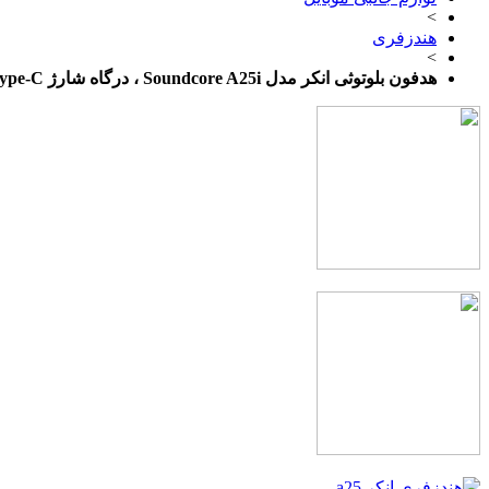
>
هندزفری
>
هدفون بلوتوثی انکر مدل Soundcore A25i ، درگاه شارژ USB Type-C، دارای دو میکروفون داخلی با الگوریتم هوش مصنوعی، مقاوم در برابر پاشش آب