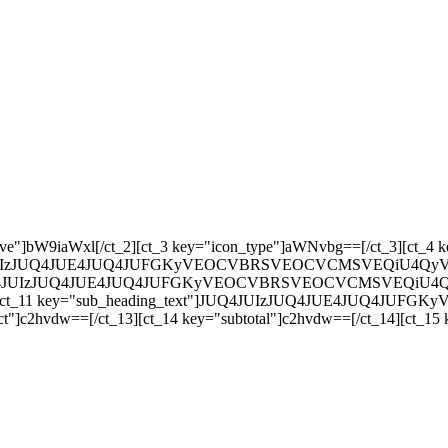
ey="responsive"]bW9iaWxl[/ct_2][ct_3 key="icon_type"]aWNvbg==[/ct_3
JUQ4JUIzJUQ4JUE4JUQ4JUFGKyVEOCVBRSVEOCVCMSVEQiU4QyVEOCVB
"]JUQ4JUIzJUQ4JUE4JUQ4JUFGKyVEOCVBRSVEOCVCMSVEQiU4QyVEO
10][ct_11 key="sub_heading_text"]JUQ4JUIzJUQ4JUE4JUQ4J
t"]c2hvdw==[/ct_13][ct_14 key="subtotal"]c2hvdw==[/ct_14][ct_15