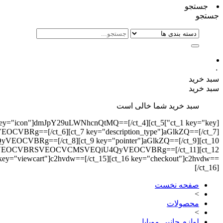
جستجو
جستجو
۰
سبد خرید
سبد خرید
سبد خرید شما خالی است
][ct_4 key="icon"]dmJpY29uLWNhcnQtMQ==[/ct_4][ct_5
Rg==[/ct_6][ct_7 key="description_type"]aGlkZQ==[/ct_7]
CVBRg==[/ct_8][ct_9 key="pointer"]aGlkZQ==[/ct_9][ct_10
UFGKyVEOCVBRSVEOCVCMSVEQiU4QyVEOCVBRg==[/ct_11][ct_12
 key="viewcart"]c2hvdw==[/ct_15][ct_16 key="checkout"]c2hvdw==
[/ct_16]
صفحه نخست
>
محصولات
>
لوازم جانبی موبایل