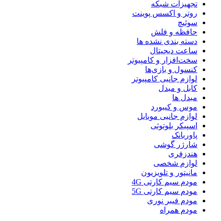
تجهیزات شبکه
روتر و اکسس پوینت
سوئیچ
حافظه و فلش
دسته بندی نشده ها
ساعت دیجیتال
سخت‌افزار و کامپیوتر
کنسول و بازی‌ها
لوازم جانبی کامپیوتر
کابل و مبدل
مبدل ها
موس و کیبورد
لوازم جانبی موبایل
اسپیکر بلوتوثی
پاوربانک
شارژر گوشی
هندزفری
لوازم شخصی
مانیتور و تلویزیون
مودم سیم کارتی 4G
مودم سیم کارتی 5G
مودم فیبر نوری
مودم همراه