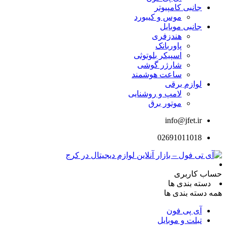
جانبی کامپیوتر
موس و کیبورد
جانبی موبایل
هندزفری
پاوربانک
اسپیکر بلوتوثی
شارژر گوشی
ساعت هوشمند
لوازم برقی
لامپ و روشنایی
موتور برق
info@jfet.ir
02691011018
حساب کاربری
دسته بندی ها
همه دسته بندی ها
آی پی فون
تبلت و موبایل