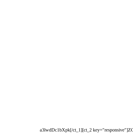
[ct_1 key="key"]a3lwdDc1bXpk[/ct_1][ct_2 key="