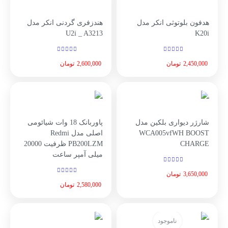
هدفون بلوتوثی انکر مدل
هندزفری گردنی انکر مدل
U2i _ A3213
K20i
2,450,000
تومان
2,600,000
تومان
شارژر دیواری بلکین مدل
پاوربانک 18 وات شیائومی
WCA005vfWH BOOST
اصلی مدل Redmi
CHARGE
PB200LZM ظرفیت 20000
میلی آمپر ساعت
3,650,000
تومان
2,580,000
تومان
ناموجود