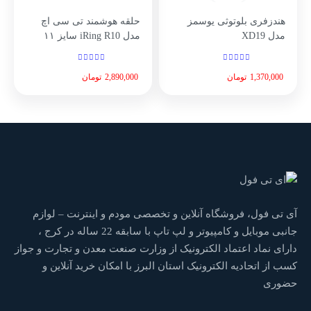
هندزفری بلوتوثی یوسمز
حلقه هوشمند تی سی اچ
مدل XD19
مدل iRing R10 سایز ۱۱
1,370,000
تومان
2,890,000
تومان
آی تی فول، فروشگاه آنلاین و تخصصی مودم و اینترنت – لوازم
جانبی موبایل و کامپیوتر و لپ تاپ با سابقه 22 ساله در کرج ،
دارای نماد اعتماد الکترونیک از وزارت صنعت معدن و تجارت و جواز
کسب از اتحادیه الکترونیک استان البرز با امکان خرید آنلاین و
حضوری