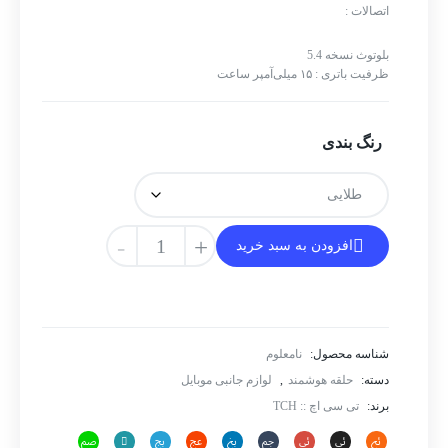
اتصالات :
بلوتوث نسخه 5.4
ظرفیت باتری : ۱۵ میلی‌آمپر ساعت
رنگ بندی
حلقه
-
+
افزودن به سبد خرید
هوشمند
تی
سی
اچ
شناسه محصول:
نامعلوم
مدل
iRing
دسته:
حلقه هوشمند
,
لوازم جانبی موبایل
R10
برند:
تی سی اچ :: TCH
سایز