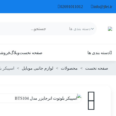
02691011012
info@jfet.ir
دسته بندی ها
صفحه نخست
وبلاگ
فروشگ
صفحه نخست
>
محصولات
>
لوازم جانبی موبایل
>
اسپیکر بلو