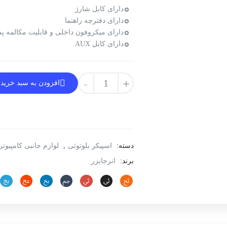
دارای کابل شارژ
دارای دفترچه راهنما
دارای میکروفون داخلی و قابلیت مکالمه پ
دارای کابل AUX
اسپیکر
-
+
افزودن به سبد خرید
بلوتوث
انرجایزر
مدل
BTS104
عدد
دسته:
اسپیکر بلوتوثی
,
لوازم جانبی کامپیوتر
برند:
انرجایزر