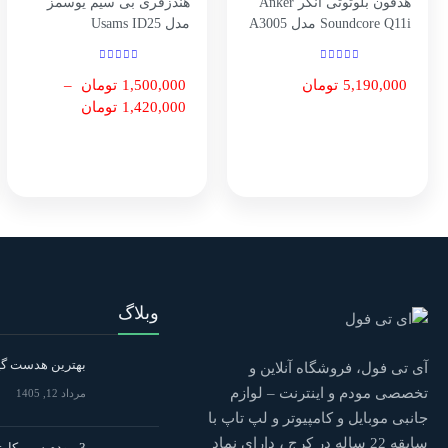
هدفون بلوتوثی انکر Anker
هندزفری بی سیم یوسمز
Soundcore Q11i مدل A3005
مدل Usams ID25
5,190,000
تومان
1,500,000
تومان
–
1,420,000
تومان
وبلاگ
بهترین هدست گی
آی تی فول، فروشگاه آنلاین و
تخصصی مودم و اینترنت – لوازم
مرداد 12, 1405
جانبی موبایل و کامپیوتر و لپ تاپ با
سابقه 22 ساله در کرج ، دارای نماد