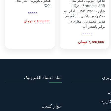
هدفون بلوتوثی انکر مدل
هدفون بلوتوثی انکر مدل
Soundcore A25i ، درگاه
K20i
شارژ USB Type-C، دارای دو
میکروفون داخلی با الگوریتم
2,450,000
تومان
هوش مصنوعی، مقاوم در
برابر پاشش آب
2,380,000
تومان
بری
نماد اعتماد الکترونیک
د
اربری
جواز کسب
ه