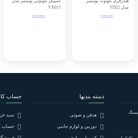
هندزفری بلوتوث یوسمز
اسپیکر بلوتوثی یوسمز مدل
مدل TD22
YX015
دسته بندیها
حساب کار
مینگ
هدفن و صوتی
سبد خری
دوربین و لوازم جانبی
حساب ک
کنسول و بازی
فروشگا
3 مودم سیم کارتی 4G که از