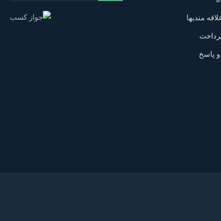
اقه مندیها
رداخت
 پاسخ