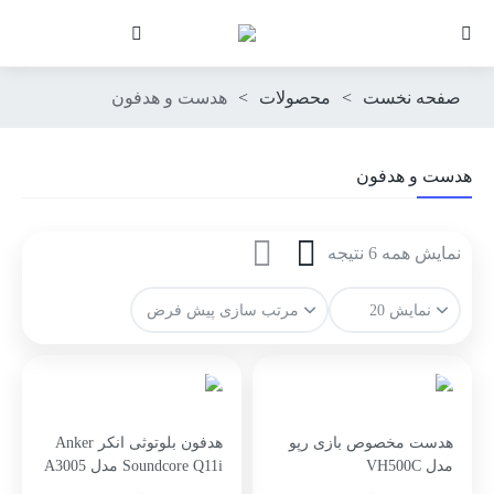
صفحه نخست
>
محصولات
>
هدست و هدفون
هدست و هدفون
نمایش همه 6 نتیجه
هدست مخصوص بازی رپو
هدفون بلوتوثی انکر Anker
مدل VH500C
Soundcore Q11i مدل A3005