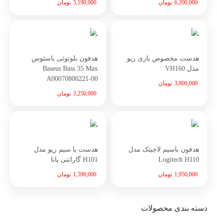
6,200,000
تومان
5,190,000
تومان
هدست مخصوص بازی رپو
هدفون بلوتوثی باسئوس
مدل VH160
Baseus Bass 35 Max
A00070800221-00
3,800,000
تومان
3,250,000
تومان
هدفون باسیم لاجیتک مدل
هدست با سیم رپو مدل
Logitech H110
H101 گارانتی پانا
1,950,000
تومان
1,590,000
تومان
دسته بندی محصولات