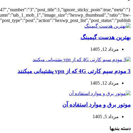
{"meta_date":true},"layout":"list","list_layout":"list_1","grid_lay