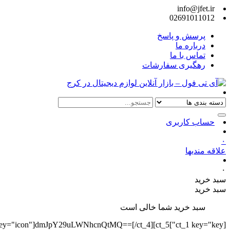
info@jfet.ir
02691011012
پرسش و پاسخ
درباره ما
تماس با ما
رهگیری سفارشات
حساب کاربری
۰
علاقه مندیها
۰
سبد خرید
سبد خرید
سبد خرید شما خالی است
][ct_4 key="icon"]dmJpY29uLWNhcnQtMQ==[/ct_4][ct_5