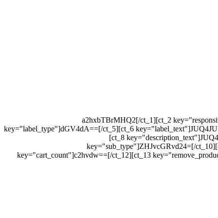
[ct_1 key="key"]a2hxbTBrMHQ2[/ct_1][ct_2 k
key="label_type"]dGV4dA==[/ct_5][ct_6 key="label_text"]
[ct_8 key="description_text
key="sub_type"]ZHJvcGRvd24=[/ct_
key="cart_count"]c2hvdw==[/ct_12][ct_13 key="remove_produc