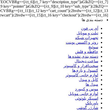
Rg==[/ct_6][ct_7 key="description_type"]aGlkZQ==[/ct_7]
"pointer"]aGlkZQ==[/ct_9][ct_10 key="sub_type"]c2lkZQ==
=[/ct_11][ct_12 key="cart_count"]c2hvdw==[/ct_12][ct_13
iewcart"]c2hvdw==[/ct_15][ct_16 key="checkout"]c2hvdw==[/ct_16]
دسته بندی ها
آی پی فون
تبلت و موبایل
تجهیزات شبکه
روتر و اکسس پوینت
سوئیچ
حافظه و فلش
دسته بندی نشده ها
ساعت دیجیتال
سخت‌افزار و کامپیوتر
کنسول و بازی‌ها
لوازم جانبی کامپیوتر
کابل و مبدل
مبدل ها
موس و کیبورد
لوازم جانبی موبایل
اسپیکر بلوتوثی
پاوربانک
شارژر گوشی