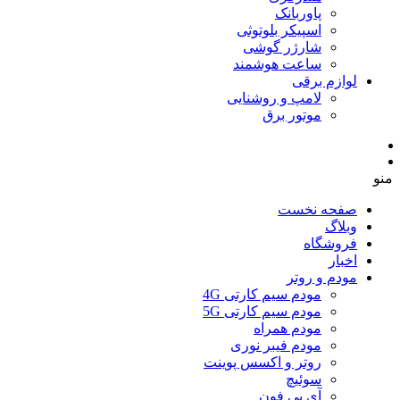
پاوربانک
اسپیکر بلوتوثی
شارژر گوشی
ساعت هوشمند
لوازم برقی
لامپ و روشنایی
موتور برق
منو
صفحه نخست
وبلاگ
فروشگاه
اخبار
مودم و روتر
مودم سیم کارتی 4G
مودم سیم کارتی 5G
مودم همراه
مودم فیبر نوری
روتر و اکسس پوینت
سوئیچ
آی پی فون