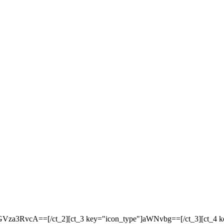
responsive"]ZGVza3RvcA==[/ct_2][ct_3 key="icon_type"]aWNvbg==[/ct_3