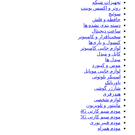
تجهیزات شبکه
روتر و اکسس پوینت
سوئیچ
حافظه و فلش
دسته بندی نشده ها
ساعت دیجیتال
سخت‌افزار و کامپیوتر
کنسول و بازی‌ها
لوازم جانبی کامپیوتر
کابل و مبدل
مبدل ها
موس و کیبورد
لوازم جانبی موبایل
اسپیکر بلوتوثی
پاوربانک
شارژر گوشی
هندزفری
لوازم شخصی
مانیتور و تلویزیون
مودم سیم کارتی 4G
مودم سیم کارتی 5G
مودم فیبر نوری
مودم همراه