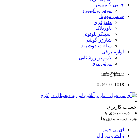
جانبی کامپیوتر
موس و کیبورد
جانبی موبایل
هندزفری
پاوربانک
اسپیکر بلوتوثی
شارژر گوشی
ساعت هوشمند
لوازم برقی
لامپ و روشنایی
موتور برق
info@jfet.ir
02691011018
حساب کاربری
دسته بندی ها
همه دسته بندی ها
آی پی فون
تبلت و موبایل