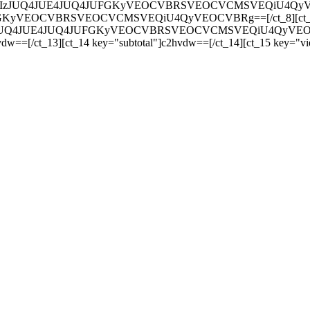
JUQ4JUIzJUQ4JUE4JUQ4JUFGKyVEOCVBRSVEOCVCMSVEQiU4QyVEOCVB
UFGKyVEOCVBRSVEOCVCMSVEQiU4QyVEOCVBRg==[/ct_8][ct_9 key=
4JUIzJUQ4JUE4JUQ4JUFGKyVEOCVBRSVEOCVCMSVEQiU4QyVEOCVBRg=
dw==[/ct_13][ct_14 key="subtotal"]c2hvdw==[/ct_14][ct_15 key="v