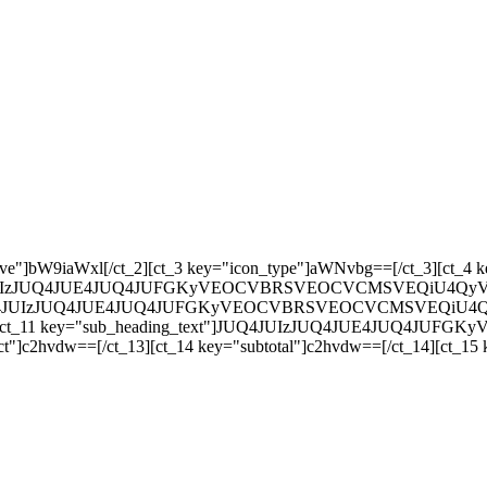
ey="responsive"]bW9iaWxl[/ct_2][ct_3 key="icon_type"]aWNvbg==[/ct_3
JUQ4JUIzJUQ4JUE4JUQ4JUFGKyVEOCVBRSVEOCVCMSVEQiU4QyVEOCVB
"]JUQ4JUIzJUQ4JUE4JUQ4JUFGKyVEOCVBRSVEOCVCMSVEQiU4QyVEO
10][ct_11 key="sub_heading_text"]JUQ4JUIzJUQ4JUE4JUQ4J
t"]c2hvdw==[/ct_13][ct_14 key="subtotal"]c2hvdw==[/ct_14][ct_15