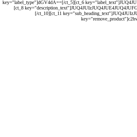
key="label_type"]dGV4dA==[/ct_5][ct_6 key="label_text"]
[ct_8 key="description_text"]JUQ4JUIzJUQ4JUE4JUQ4J
[/ct_10][ct_11 key="sub_heading_text"]JUQ
key="remove_product"]c2hv