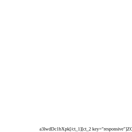
[ct_1 key="key"]a3lwdDc1bXpk[/ct_1][ct_2 key="