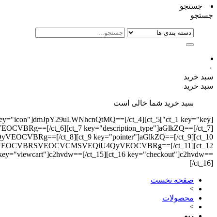
جستجو
جستجو
۰
سبد خرید
سبد خرید
سبد خرید شما خالی است
][ct_4 key="icon"]dmJpY29uLWNhcnQtMQ==[/ct_4][ct_5
Rg==[/ct_6][ct_7 key="description_type"]aGlkZQ==[/ct_7]
CVBRg==[/ct_8][ct_9 key="pointer"]aGlkZQ==[/ct_9][ct_10
UFGKyVEOCVBRSVEOCVCMSVEQiU4QyVEOCVBRg==[/ct_11][ct_12
 key="viewcart"]c2hvdw==[/ct_15][ct_16 key="checkout"]c2hvdw==
[/ct_16]
صفحه نخست
>
محصولات
>
رپو