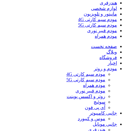
هندزفری
لوازم شخصی
مانیتور و تلویزیون
مودم سیم کارتی 4G
مودم سیم کارتی 5G
مودم فیبر نوری
مودم همراه
صفحه نخست
وبلاگ
فروشگاه
اخبار
مودم و روتر
مودم سیم کارتی 4G
مودم سیم کارتی 5G
مودم همراه
مودم فیبر نوری
روتر و اکسس پوینت
سوئیچ
آی پی فون
جانبی کامپیوتر
موس و کیبورد
جانبی موبایل
هندزفری