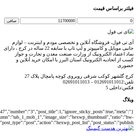
{"meta_date":true},"layout":"list","list_layout":"list_1","grid_lay