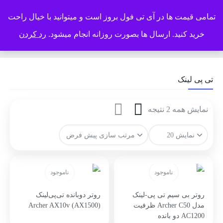
تمامی قیمت ها در آی تی فول بروز است و میتوانید با خیال راحت
خرید کنید. ارسال ها بصورت روزانه انجام میشود.
رد کردن
صفحه نخست
>
محصولات
>
تی پی لینک
تی پی لینک
نمایش همه 2 نتیجه
ناموجود
ناموجود
روتر بی سیم تی پی-لینک
روتر دوبانده تی‌پی‌لینک
مدل Archer C50 ظرفیت
Archer AX10v (AX1500)
AC1200 دو بانده