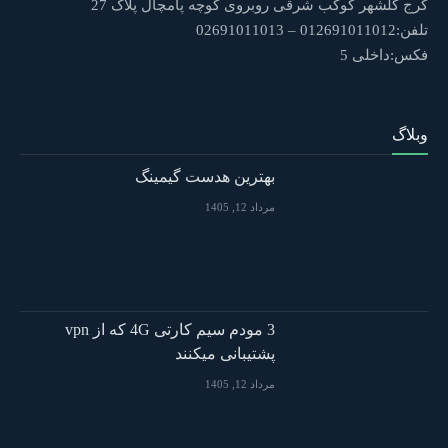
کرج گلشهر کوکب شرقی روبروی کوچه پامچال پلاک 27
تلفن:012691011012 – 02691011013
فکس:داخلی 5
وبلاگ
بهترین هدست گیمینگ
مرداد 12, 1405
3 مودم سیم کارتی 4G که از vpn
پشتیبانی میکنند
مرداد 12, 1405