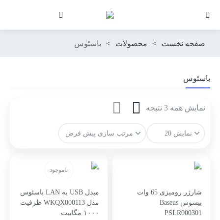
صفحه نخست
>
محصولات
>
باسئوس
باسئوس
نمایش همه 3 نتیجه
ناموجود
شارژر رومیزی 65 وات
مبدل USB به LAN باسئوس
بیسوس Baseus
مدل WKQX000113 ظرفیت
PSLR000301
۱۰۰۰ مگابیت