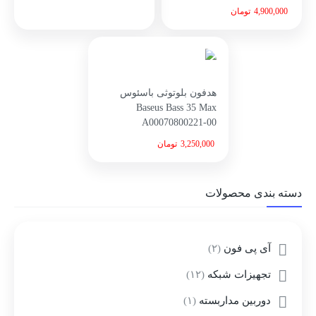
4,900,000
تومان
هدفون بلوتوثی باسئوس
Baseus Bass 35 Max
A00070800221-00
3,250,000
تومان
دسته بندی محصولات
آی پی فون
(۲)
تجهیزات شبکه
(۱۲)
دوربین مداربسته
(۱)