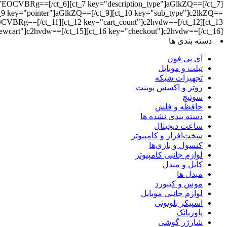
Rg==[/ct_6][ct_7 key="description_type"]aGlkZQ==[/ct_7]
"pointer"]aGlkZQ==[/ct_9][ct_10 key="sub_type"]c2lkZQ==
=[/ct_11][ct_12 key="cart_count"]c2hvdw==[/ct_12][ct_13
iewcart"]c2hvdw==[/ct_15][ct_16 key="checkout"]c2hvdw==[/ct_16]
دسته بندی ها
آی پی فون
تبلت و موبایل
تجهیزات شبکه
روتر و اکسس پوینت
سوئیچ
حافظه و فلش
دسته بندی نشده ها
ساعت دیجیتال
سخت‌افزار و کامپیوتر
کنسول و بازی‌ها
لوازم جانبی کامپیوتر
کابل و مبدل
مبدل ها
موس و کیبورد
لوازم جانبی موبایل
اسپیکر بلوتوثی
پاوربانک
شارژر گوشی