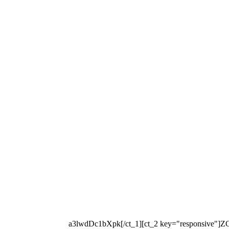
[ct_1 key="key"]a3lwdDc1bXpk[/ct_1][ct_2 key="