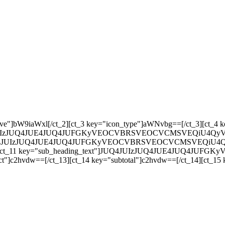
ey="responsive"]bW9iaWxl[/ct_2][ct_3 key="icon_type"]aWNvbg==[/ct_3
JUQ4JUIzJUQ4JUE4JUQ4JUFGKyVEOCVBRSVEOCVCMSVEQiU4QyVEOCVB
"]JUQ4JUIzJUQ4JUE4JUQ4JUFGKyVEOCVBRSVEOCVCMSVEQiU4QyVEO
10][ct_11 key="sub_heading_text"]JUQ4JUIzJUQ4JUE4JUQ4J
t"]c2hvdw==[/ct_13][ct_14 key="subtotal"]c2hvdw==[/ct_14][ct_15