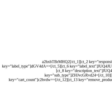
[ct_1 key="key"]a2hxbTBrMHQ2[/ct_1][ct_2 k
key="label_type"]dGV4dA==[/ct_5][ct_6 key="label_text"]
[ct_8 key="description_text
key="sub_type"]ZHJvcGRvd24=[/ct_
key="cart_count"]c2hvdw==[/ct_12][ct_13 key="remove_produc