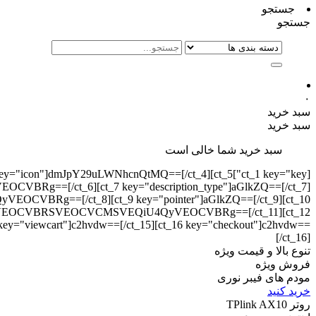
جستجو
جستجو
۰
سبد خرید
سبد خرید
سبد خرید شما خالی است
][ct_4 key="icon"]dmJpY29uLWNhcnQtMQ==[/ct_4][ct_5
Rg==[/ct_6][ct_7 key="description_type"]aGlkZQ==[/ct_7]
CVBRg==[/ct_8][ct_9 key="pointer"]aGlkZQ==[/ct_9][ct_10
UFGKyVEOCVBRSVEOCVCMSVEQiU4QyVEOCVBRg==[/ct_11][ct_12
 key="viewcart"]c2hvdw==[/ct_15][ct_16 key="checkout"]c2hvdw==
[/ct_16]
تنوع بالا و قیمت ویژه
فروش ویژه
مودم های فیبر نوری
خرید کنید
روتر TPlink AX10