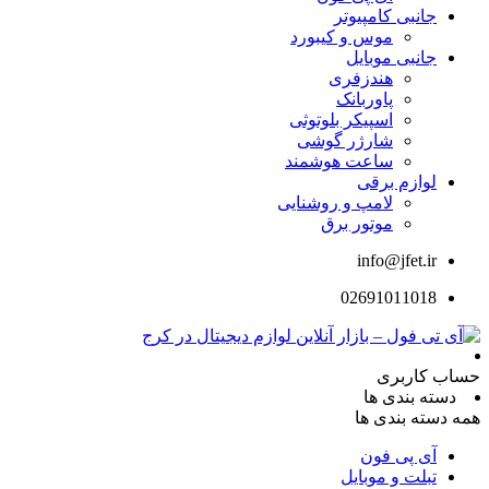
جانبی کامپیوتر
موس و کیبورد
جانبی موبایل
هندزفری
پاوربانک
اسپیکر بلوتوثی
شارژر گوشی
ساعت هوشمند
لوازم برقی
لامپ و روشنایی
موتور برق
info@jfet.ir
02691011018
حساب کاربری
دسته بندی ها
همه دسته بندی ها
آی پی فون
تبلت و موبایل