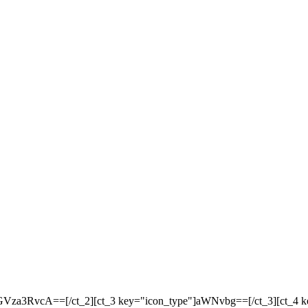
responsive"]ZGVza3RvcA==[/ct_2][ct_3 key="icon_type"]aWNvbg==[/ct_3