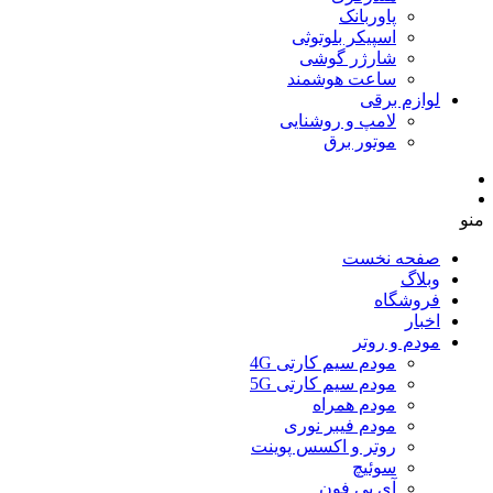
پاوربانک
اسپیکر بلوتوثی
شارژر گوشی
ساعت هوشمند
لوازم برقی
لامپ و روشنایی
موتور برق
منو
صفحه نخست
وبلاگ
فروشگاه
اخبار
مودم و روتر
مودم سیم کارتی 4G
مودم سیم کارتی 5G
مودم همراه
مودم فیبر نوری
روتر و اکسس پوینت
سوئیچ
آی پی فون