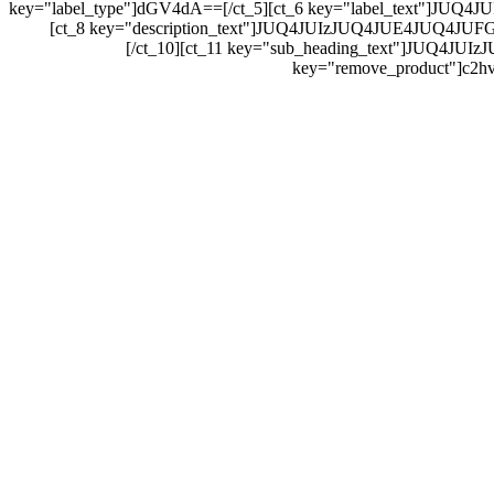
key="label_type"]dGV4dA==[/ct_5][ct_6 key="label_text"]
[ct_8 key="description_text"]JUQ4JUIzJUQ4JUE4JUQ4J
[/ct_10][ct_11 key="sub_heading_text"]JUQ
key="remove_product"]c2hv