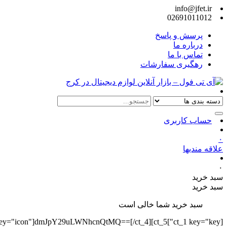
info@jfet.ir
02691011012
پرسش و پاسخ
درباره ما
تماس با ما
رهگیری سفارشات
حساب کاربری
۰
علاقه مندیها
۰
سبد خرید
سبد خرید
سبد خرید شما خالی است
][ct_4 key="icon"]dmJpY29uLWNhcnQtMQ==[/ct_4][ct_5