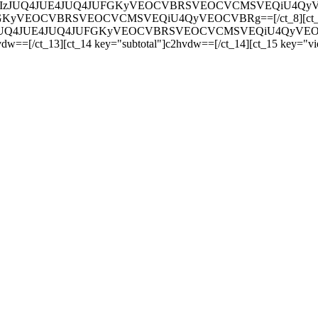
JUQ4JUIzJUQ4JUE4JUQ4JUFGKyVEOCVBRSVEOCVCMSVEQiU4QyVEOCVB
UFGKyVEOCVBRSVEOCVCMSVEQiU4QyVEOCVBRg==[/ct_8][ct_9 key=
4JUIzJUQ4JUE4JUQ4JUFGKyVEOCVBRSVEOCVCMSVEQiU4QyVEOCVBRg=
dw==[/ct_13][ct_14 key="subtotal"]c2hvdw==[/ct_14][ct_15 key="v