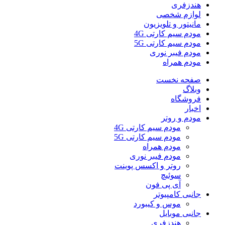
هندزفری
لوازم شخصی
مانیتور و تلویزیون
مودم سیم کارتی 4G
مودم سیم کارتی 5G
مودم فیبر نوری
مودم همراه
صفحه نخست
وبلاگ
فروشگاه
اخبار
مودم و روتر
مودم سیم کارتی 4G
مودم سیم کارتی 5G
مودم همراه
مودم فیبر نوری
روتر و اکسس پوینت
سوئیچ
آی پی فون
جانبی کامپیوتر
موس و کیبورد
جانبی موبایل
هندزفری