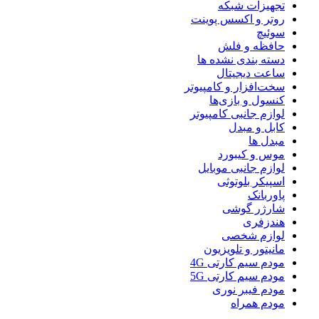
تجهیزات شبکه
روتر و اکسس پوینت
سوئیچ
حافظه و فلش
دسته بندی نشده ها
ساعت دیجیتال
سخت‌افزار و کامپیوتر
کنسول و بازی‌ها
لوازم جانبی کامپیوتر
کابل و مبدل
مبدل ها
موس و کیبورد
لوازم جانبی موبایل
اسپیکر بلوتوثی
پاوربانک
شارژر گوشی
هندزفری
لوازم شخصی
مانیتور و تلویزیون
مودم سیم کارتی 4G
مودم سیم کارتی 5G
مودم فیبر نوری
مودم همراه