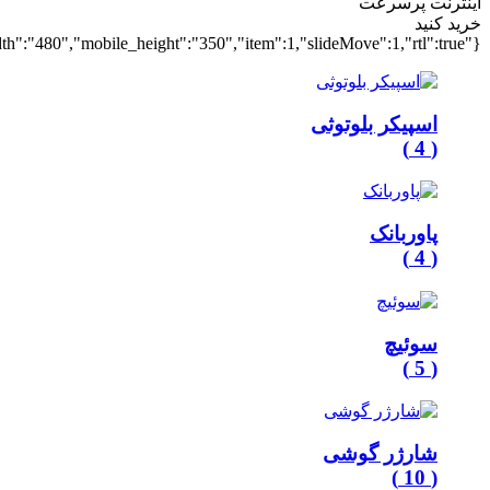
اینترنت پرسرعت
خرید کنید
{"controls":"1","mode":"fade","speed":2000,"pause":10000,"auto":true,"loop":true,"desktop_width":"1560","desktop_height":"545","tablet_width":"768","tablet_height":"350","mobile_width":"480","mobile_height":"350","item":1,"slideMove":1,"rtl":true}
اسپیکر بلوتوثی
)
4
(
پاوربانک
)
4
(
سوئیچ
)
5
(
شارژر گوشی
)
10
(