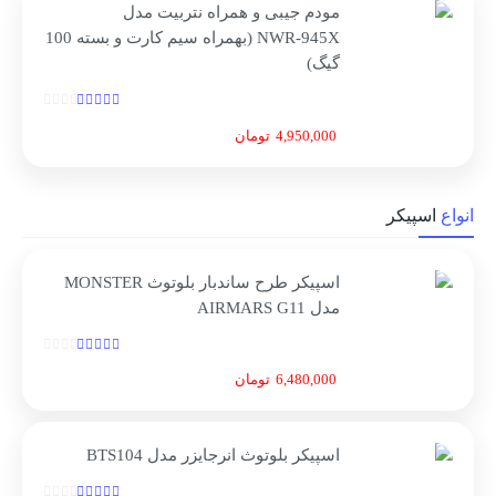
مودم جیبی و همراه نتربیت مدل
NWR‑945X (بهمراه سیم کارت و بسته 100
گیگ)
4,950,000
تومان
انواع
اسپیکر
اسپیکر طرح ساندبار بلوتوث MONSTER
مدل AIRMARS G11
6,480,000
تومان
اسپیکر بلوتوث انرجایزر مدل BTS104