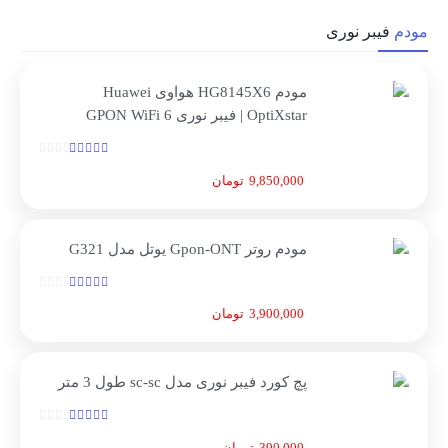
مودم
فیبر نوری
مودم HG8145X6 هواوی Huawei
OptiXstar | فیبر نوری GPON WiFi 6
9,850,000
تومان
مودم روتر Gpon-ONT یوتل مدل G321
3,900,000
تومان
پچ کورد فیبر نوری مدل sc-sc طول 3 متر
390,000
تومان