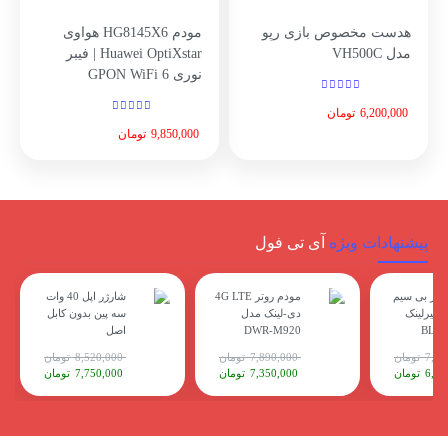
هدست مخصوص بازی رپو
مودم HG8145X6 هواوی
مدل VH500C
Huawei OptiXstar | فیبر
نوری GPON WiFi 6
6,200,000
تومان
9,850,000
تومان
پیشنهادات ویژه
آی تی فول
وتر بی سیم
مودم روتر 4G LTE
شارژر اپل 40 وات
4G LTE بیرلینک
دی-لینک مدل
سه پین بدون کابل
DWR-M920
اصل
تومان
7,890,000
تومان
8,520,000
تومان
تومان
7,350,000
تومان
7,750,000
تومان