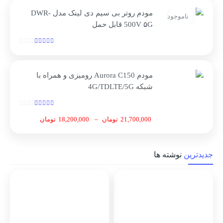
مودم روتر بی سیم دی لینک مدل DWR-
ناموجود
500V ۵G قابل حمل
مودم Aurora C150 رومیزی و همراه با
شبکه 4G/TDLTE/5G
21,700,000
تومان
–
18,200,000
تومان
جدیدترین
نوشته ها