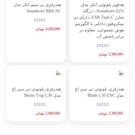
هدفون بلوتوثی انکر مدل
هندزفری بی سیم انکر مدل
Soundcore A25i ، درگاه
Soundcore R60i NC
شارژ USB Type-C، دارای دو
میکروفون داخلی با الگوریتم
4,260,000
تومان
هوش مصنوعی، مقاوم در
برابر پاشش آب
2,380,000
تومان
هندزفری بلوتوثی تی سی اچ
هندزفری بلوتوثی تی سی اچ
مدل Blade L10 ENC
مدل Boom Trap L30
2,390,000
تومان
2,900,000
تومان