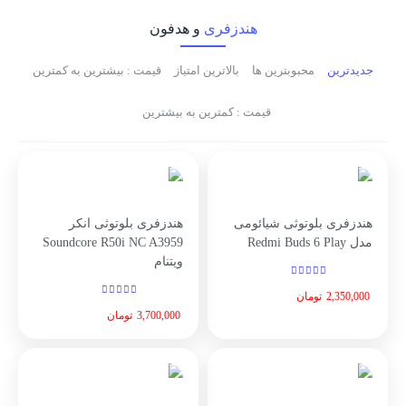
هندزفری
و هدفون
جدیدترین
محبوبترین ها
بالاترین امتیاز
قیمت : بیشترین به کمترین
قیمت : کمترین به بیشترین
هندزفری بلوتوثی شیائومی
هندزفری بلوتوثی انکر
مدل Redmi Buds 6 Play
Soundcore R50i NC A3959
ویتنام
2,350,000
تومان
3,700,000
تومان