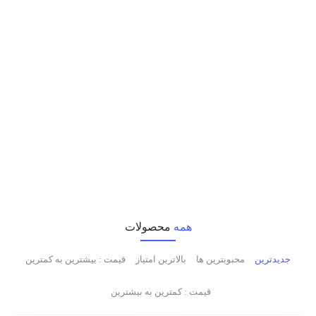
گارانتی الماس رایانه ایرانیان
محصولات با کیفیت
لاجیکی
گارانتی اصلی الماس
همه
محصولات
جدیدترین
محبوبترین ها
بالاترین امتیاز
قیمت : بیشترین به کمترین
قیمت : کمترین به بیشترین