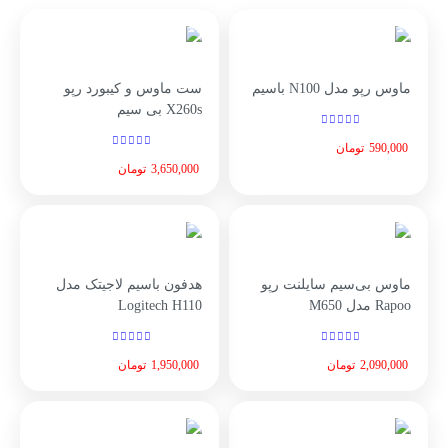
ماوس رپو مدل N100 باسیم
ست ماوس و کیبورد رپو
X260s بی سیم
590,000
تومان
3,650,000
تومان
ماوس بی‌سیم سایلنت رپو
هدفون باسیم لاجیتک مدل
Rapoo مدل M650
Logitech H110
2,090,000
تومان
1,950,000
تومان