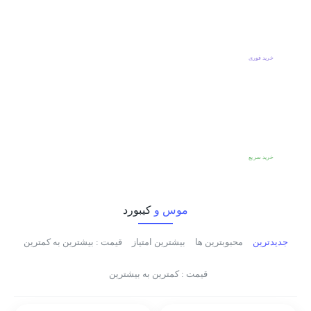
در امتداد نور...
مودم فیبر نوری هواوی X6
خرید فوری
مودم 5G هواوی
آنلاک
خرید سریع
موس و
کیبورد
جدیدترین
محبوبترین ها
بیشترین امتیاز
قیمت : بیشترین به کمترین
قیمت : کمترین به بیشترین