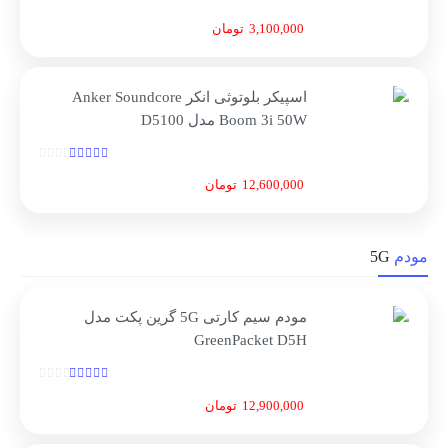
3,100,000
تومان
اسپیکر بلوتوثی انکر Anker Soundcore
Boom 3i 50W مدل D5100
12,600,000
تومان
مودم
5G
مودم سیم کارتی 5G گرین پکت مدل
GreenPacket D5H
12,900,000
تومان