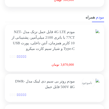
مودم
همراه
مودم 4G LTE قابل حمل نزتک مدل NZT-
77CT با باتری 2100 میلی‌آمپر، پشتیبانی از
10 کاربر همزمان، آنتن داخلی، پورت USB
Type-C و شیار سیم کارت میکرو
3,870,000
تومان
مودم روتر بی سیم دی لینک مدل DWR-
ناموجود
500V ۵G قابل حمل